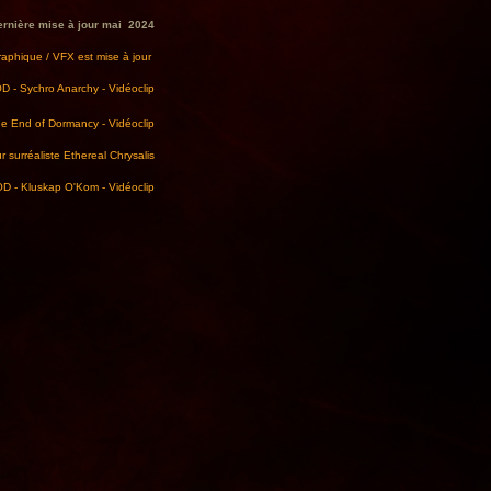
ernière mise à jour mai 2024
aphique / VFX est mise à jour
D - Sychro Anarchy - Vidéoclip
e End of Dormancy - Vidéoclip
r surréaliste Ethereal Chrysalis
D - Kluskap O'Kom - Vidéoclip