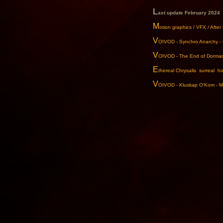
L
ast update February 2024
M
otion graphics / VFX / Afte
V
OIVOD - Synchro Anarchy - 
V
OIVOD - The End of Dorman
E
thereal Chrysalis surreal hor
V
OIVOD - Kluskap O'Kom - M