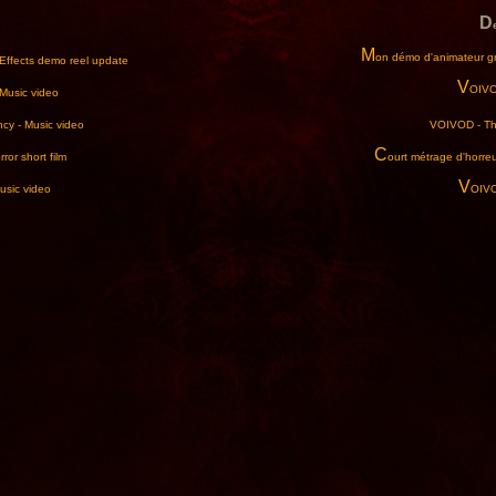
D
M
on démo d'animateur gr
r Effects demo reel update
V
OIVO
Music video
cy - Music video
VOIVOD - Th
C
ror short film
ourt métrage d'horreu
V
usic video
OIVO